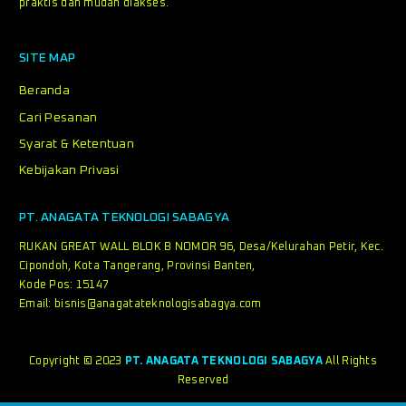
praktis dan mudah diakses.
SITE MAP
Beranda
Cari Pesanan
Syarat & Ketentuan
Kebijakan Privasi
PT. ANAGATA TEKNOLOGI SABAGYA
RUKAN GREAT WALL BLOK B NOMOR 96, Desa/Kelurahan Petir, Kec.
Cipondoh, Kota Tangerang, Provinsi Banten,
Kode Pos: 15147
Email:
bisnis@anagatateknologisabagya.com
Copyright © 2023
PT. ANAGATA TEKNOLOGI SABAGYA
All Rights
Reserved