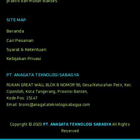
praktis dan mudah diakses.
SITE MAP
Beranda
Cari Pesanan
Syarat & Ketentuan
Kebijakan Privasi
PT. ANAGATA TEKNOLOGI SABAGYA
RUKAN GREAT WALL BLOK B NOMOR 96, Desa/Kelurahan Petir, Kec.
Cipondoh, Kota Tangerang, Provinsi Banten,
Kode Pos: 15147
Email:
bisnis@anagatateknologisabagya.com
Copyright © 2023
PT. ANAGATA TEKNOLOGI SABAGYA
All Rights
Reserved