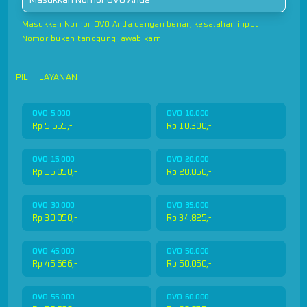
Masukkan Nomor OVO Anda dengan benar, kesalahan input
Nomor bukan tanggung jawab kami.
PILIH LAYANAN
OVO 5.000
OVO 10.000
Rp 5.555,-
Rp 10.300,-
OVO 15.000
OVO 20.000
Rp 15.050,-
Rp 20.050,-
OVO 30.000
OVO 35.000
Rp 30.050,-
Rp 34.825,-
OVO 45.000
OVO 50.000
Rp 45.666,-
Rp 50.050,-
OVO 55.000
OVO 60.000