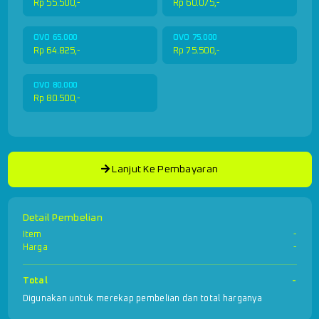
Rp 55.500,-
Rp 60.075,-
OVO 65.000
OVO 75.000
Rp 64.825,-
Rp 75.500,-
OVO 80.000
Rp 80.500,-
Lanjut Ke Pembayaran
Detail Pembelian
Item
-
Harga
-
Total
-
Digunakan untuk merekap pembelian dan total harganya